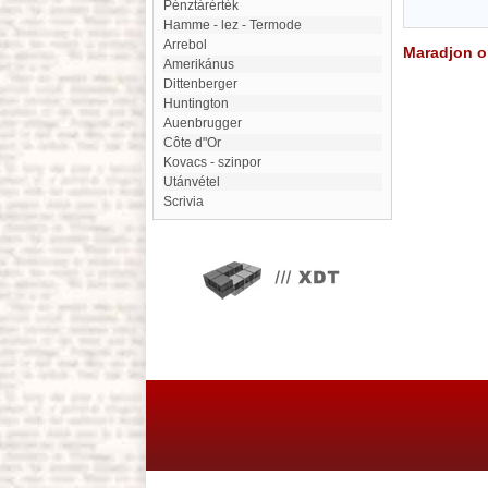
Pénztárérték
Hamme - lez - Termode
Arrebol
Maradjon on
amerikánus
Dittenberger
Huntington
Auenbrugger
Côte d"Or
Kovacs - szinpor
Utánvétel
Scrivia