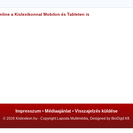
line a Kislexikonnal Mobilon és Tableten is
Impresszum
•
Médiaajánlat
•
Visszajelzés küldése
© 2026 Kislexikon.hu - Copyright Lapoda Multimédia, Designed by BioDigit Kft.