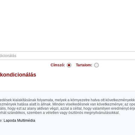
Címszó:
Tartalom:
 kondicionálás
kedések kialakításának folyamata, melyek a környezetre hatva ott következményekk
ezmények hatása alatt is állnak. Minden viselkedésnek van következménye; az op
lis, hogy ezt az alany aktívan végzi, azzal a céllal, hogy valamilyen eredményt érj
tehát szándékos, szemben a véletlen vagy ösztönös megnyilvánulásokkal.
te:
Lapoda Multimédia