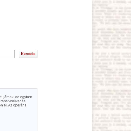
el járnak, de egyben
eráns viselkedés
en el. Az operáns