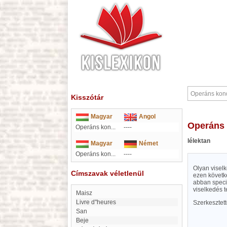
Kisszótár
Magyar
Angol
Operáns
Operáns kon...
----
lélektan
Magyar
Német
Operáns kon...
----
Olyan visel
Címszavak véletlenül
ezen követk
abban speciá
viselkedés 
Maisz
Livre d"heures
Szerkesztet
San
Beje