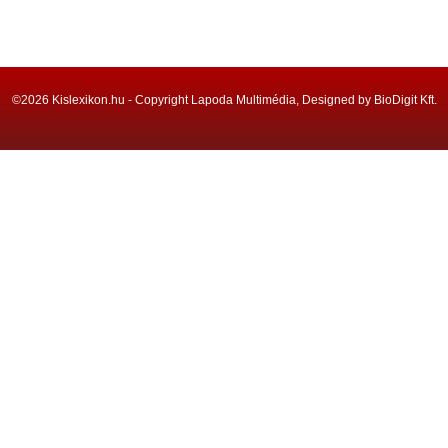
©2026 Kislexikon.hu - Copyright Lapoda Multimédia, Designed by BioDigit Kft.