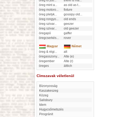
öreg ló job
...
there is ma
...
öreg mint a
...
as old as t
...
öreg motoro
...
fixture
öreg pletyk
...
gossipy old
...
öreg rongyo
...
old ends
öreg szivar
...
geezer
öreg szivar
...
old geezer
öregapó
gaffer
öregcserkés
...
rover
Magyar
Német
öreg & régi
...
alt
öregasszony
...
Alte (e)
öregember
Alte (r)
öreges
ältlich
Címszavak véletlenül
Bízonyosság
Kaszakeszeg
Közeg
Salisbury
idem
Hugycsőmetszés
Pirogránit