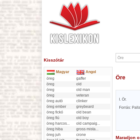
Kisszótár
Magyar
Angol
Öre
öreg
gaffer
öreg
old
öreg
old man
öreg
veteran
l. Ör.
öreg autó
clinker
öreg ember
greybeard
Forrás: Pal
öreg fickó
old bean
öreg fiú
old boy
öreg harcos
...
old campaig
...
öreg hiba
gross mista
...
öreg juh
crone
Maradjon on