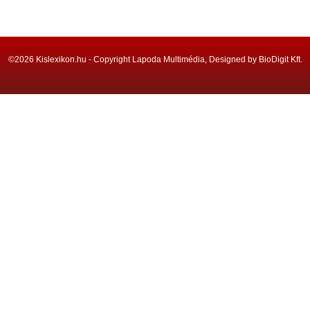
©2026 Kislexikon.hu - Copyright Lapoda Multimédia, Designed by BioDigit Kft.