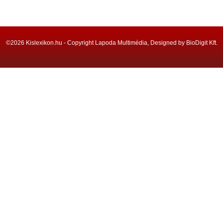
©2026 Kislexikon.hu - Copyright Lapoda Multimédia, Designed by BioDigit Kft.