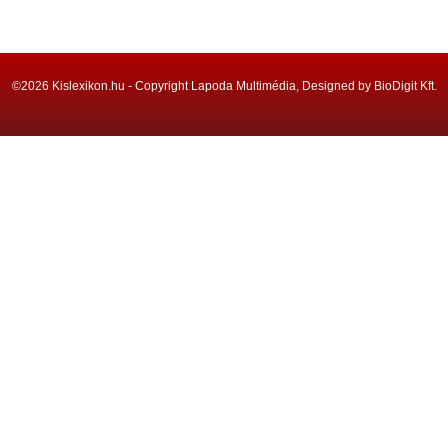
©2026 Kislexikon.hu - Copyright Lapoda Multimédia, Designed by BioDigit Kft.