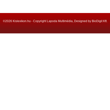
©2026 Kislexikon.hu - Copyright Lapoda Multimédia, Designed by BioDigit Kft.