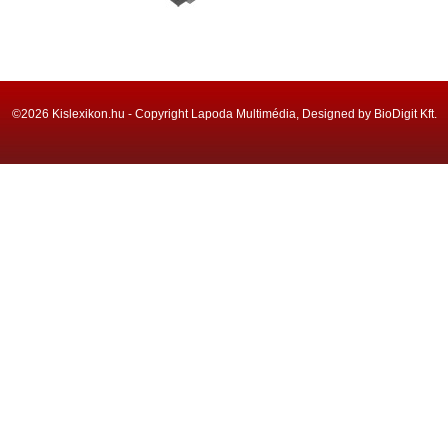
©2026 Kislexikon.hu - Copyright Lapoda Multimédia, Designed by BioDigit Kft.