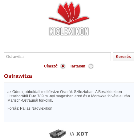
Címszó:
Tartalom:
Ostrawitza
az Odera jobboldali mellékvize Osztrák-Sziléziában. A Beszkidekben
Lissahorától D-re 789 m.-nyi magasban ered és a Morawka fölvétele után
Märisch-Ostraunál torkollik.
Forrás: Pallas Nagylexikon