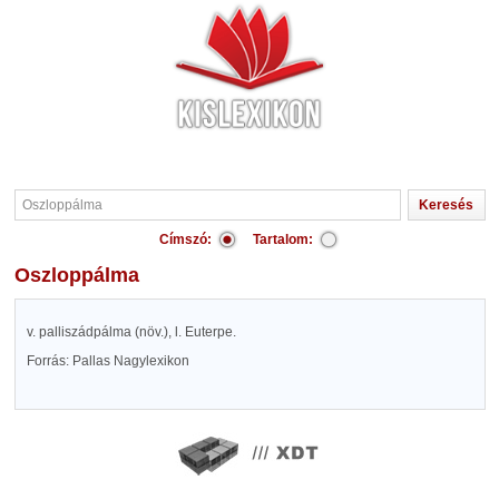
Címszó:
Tartalom:
Oszloppálma
v. palliszádpálma (növ.), l. Euterpe.
Forrás: Pallas Nagylexikon