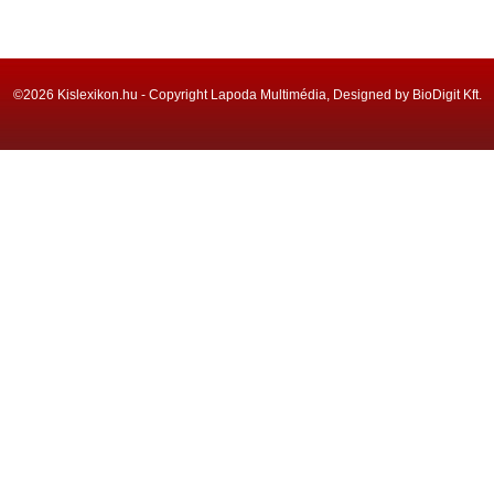
©2026 Kislexikon.hu - Copyright Lapoda Multimédia, Designed by BioDigit Kft.