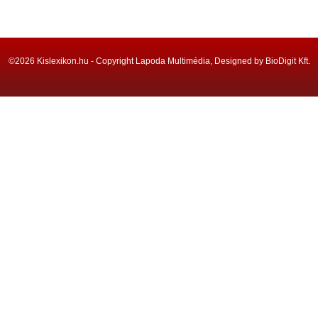
©2026 Kislexikon.hu - Copyright Lapoda Multimédia, Designed by BioDigit Kft.