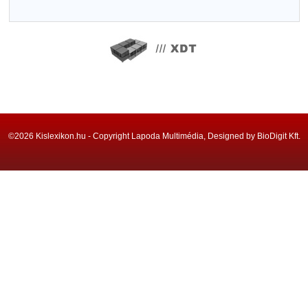
©2026 Kislexikon.hu - Copyright Lapoda Multimédia, Designed by BioDigit Kft.