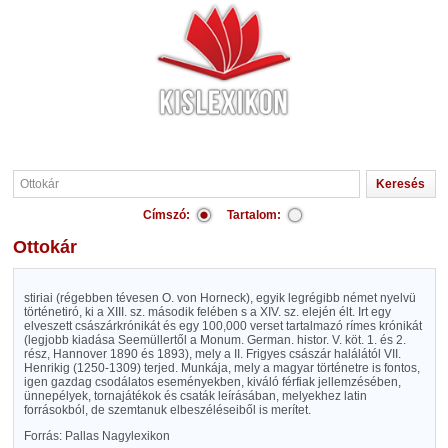
Címszó:
Tartalom:
Ottokár
stiriai (régebben tévesen O. von Horneck), egyik legrégibb német nyelvü
történetiró, ki a XIII. sz. második felében s a XIV. sz. elején élt. Irt egy
elveszett császárkrónikát és egy 100,000 verset tartalmazó rímes krónikát
(legjobb kiadása Seemüllertől a Monum. German. histor. V. köt. 1. és 2.
rész, Hannover 1890 és 1893), mely a II. Frigyes császár halálától VII.
Henrikig (1250-1309) terjed. Munkája, mely a magyar történetre is fontos,
igen gazdag csodálatos eseményekben, kiváló férfiak jellemzésében,
ünnepélyek, tornajátékok és csaták leírásában, melyekhez latin
forrásokból, de szemtanuk elbeszéléseiből is merítet.
Forrás: Pallas Nagylexikon