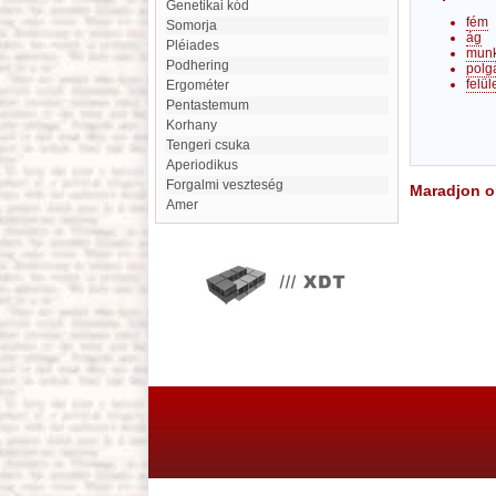
genetikai kód
fém
Somorja
ág
Pléiades
mun
Podhering
polg
felül
ergométer
Pentastemum
Korhany
Tengeri csuka
aperiodikus
forgalmi veszteség
Maradjon on
Amer