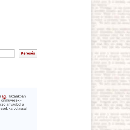
i
ág
. Hazánkban
z ónművesek -
olcsó anyagból a
ssel, karcolással