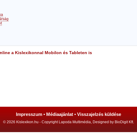
ka
árság
et
line a Kislexikonnal Mobilon és Tableten is
Impresszum
•
Médiaajánlat
•
Visszajelzés küldése
© 2026 Kislexikon.hu - Copyright Lapoda Multimédia, Designed by BioDigit Kft.