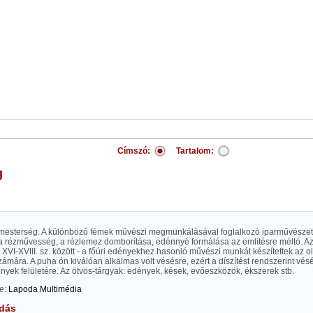
Címszó:
Tartalom:
g
sterség. A különböző fémek művészi megmunkálásával foglalkozó iparművészet
a rézművesség, a rézlemez domborítása, edénnyé formálása az említésre méltó. A
XVI-XVIII. sz. között - a főúri edényekhez hasonló művészi munkát készítettek az 
ámára. A puha ón kiválóan alkalmas volt vésésre, ezért a díszítést rendszerint vésé
ények felületére. Az ötvös-tárgyak: edények, kések, evőeszközök, ékszerek stb.
te:
Lapoda Multimédia
dás