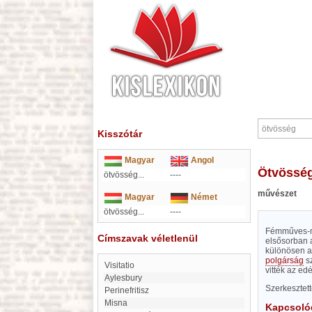
Kisszótár
Magyar
Angol
ötvössé
ötvösség...
----
művészet
Magyar
Német
ötvösség...
----
Fémműves-me
Címszavak véletlenül
elsősorban 
különösen a 
polgárság
sz
Visitatio
vitték az ed
Aylesbury
Szerkesztet
Perinefritisz
misna
Kapcsoló