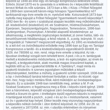
képzést az 1848-as első egy.-es tanügyi kongresszus kétévesre emeli.
Eötvös József 1870-es tv.-javaslata is a kétéves óv.-i képezdék felállítását
tervezi férfiak és nők számára. 1873-ban a Mo.-i Közp.-i Frőbel Nőegylet
az 1869-ben szervezett három-négy hónapos ?gyermekkertész nő?
tanfolyamát egy évre emelte és m. nyelvűvé tette. Kolozsvárott 1873-ban
nyitotta meg kapuját a Frőbel Nőegylet ?gyermekkerti nevelő képezdéje?.
1892-ben ttv.- és szerv.-i szabályzat alapján kezdték meg működésüket az
áll. kisdedóvónő (kisdedóvó) int.-ek Szatmáron, Hódmezővásárhelyen,
Eperjesen, Sepsiszentgyörgyön, Nagyváradon, Temesváron, 1896-ban
Esztergomban, Pozsonyban. A felvétel alapvető követelménye: az
alkalmasság, a megfelelés (egészséges testalkat, jó zenei hallás, látó- és
beszélőszervek hibátlansága); a felső népisk. II., a polg. leányisk. IV. oszt.-
át legalább jó ?sikerrel? megszerzett végzettség. Az 1891-es kisdedóvási
tv. a két évf.-os óvónőképzést erősítette meg 1896-ban az Egy.-es Tanügyi
Kongresszus a tanító- és a kisdedóvóképzés egyesítéséről döntött. Az
1926. évi 780066 sz. min. rend. négy évre emelte a képzést. Az isk.-
típusban érettségi vizsgát nem lehetett tenni. A ped.-i és a m. tantárgyak
mellett a kisdednevelés módszertana, a test- és egészségtan, az ének és
hegedű, a testgyakorlatok, alaki munkák magas óraszámot kaptak, a
legtöbb időt az óv.-i gyakorlat töltötte ki. A ?példány?, majd minta és
gyakorló kisdedóv.-k szerves egységben működtek a képző
intézményekkel, betöltve a műhely, a gyakorló színtér szerepét. 1936-ban
a bp.-i óvónőképző tanárai kéréssel fordultak a vallás- és közokt.-ügyi
min.-hez, hogy svájci mintára főisk.-ként működjön az óvodapedagógus-
képzés. Ez a szándék 1948-ban ismétlődik meg, amikor a M. P.-ok
Szabad Szakszerv.-e fogalmazza meg a főisk.-i képzés iránti igényt. 1949-
ben a hároméves, képesítő vizsgával záró óvodapedagógus-képzés
mellett a líceumi és gimn.-i érettségire épülő egyéves képzés is megindul.
A tantárgyak között a pszich., a ped.-i és az óv.-i módszertanok, valamint
az óv.-i gyakorlat kap helyet. Ekkor kezdik meg viszonylag nagyszámban
a képesítés nélküli óvónők l. úton történő képzését. Az 1958. évi 26. sz.
tvr., valamint a 187/1958. sz. min.-i utasítás értelmében és irányelvei