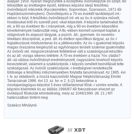
alapján 1959. nyarán megszűntek a középfokú óvónőképzők és szept.-től
létrejöttek az érettségire épülő, kétéves képzési idejű felsőfokú
óvónőképző intézetek (Kecskeméten, Sopronban, Szarvason, 1971-től
Hajdúböszörményben). Óvónőképzés a 70-es évektől tanítóképző int.-
ekben is folyt. A felsőfokú óvónőképző int.-ek az óv.-k számára művelt,
hivatásukat értő és szerető ped.-okat képeztek. A képzési tartalmakat ttv.-
ek, a 80-as években ttv.-i irányelvek, míg a 90-es években képesítési
követelmények határozták meg. A ttv.-ekben kiemelt szerepet kaptak a
világnézeti és alapozó tárgyak, a pszich. ált., gyermek- és nevelés-
lélektani diszciplínái, a ped. ált. és életkor-specifikus tárgyai, az óv.-i
foglalkozások módszertanai és a játékvezetés. Az óv.-i gyakorlati képzés
magas óraszáma kiegészült az egyhónapos területi szakmai gyakorlattal.
Az óvónői okl. megszerzésének feltételévé vált a szakdolgozat-készítés
és az áll.-vizsga sikeres letétele. A 70-es években a hazai ?óv.-ztatás?
ált.-sá válása óvónőhiányt eredményezett, nagyszámú levelező képzés
bevezetését, valamint a szakközépisk.-i képzés ismételt beindítását tette
szükségessé. Az óvónői szakközépisk.-i érettségivel rendelkezők
többsége a felsőfokú intézményekben folytatta tanulmányait. Az 1985. évi
I. tv. az oktatásról, a hozzá kapcsolódó Magyar Népköztársaság Elnöki
Tanácsának 1986. évi 13. sz. tvr.-e 2. § (2) bekezdése a
óvodapedagógus-képzést 3 éves időtartammal főisk.-i szintre emelte. A
képzési kísérletek és az átállás 1986/87-től fokozatosan elvezet az
óvóképző főiskolák kihirdetéséig, mely az 1048/1990. (III. 21.) MT
határozatban történt meg.
Szakács Mihályné