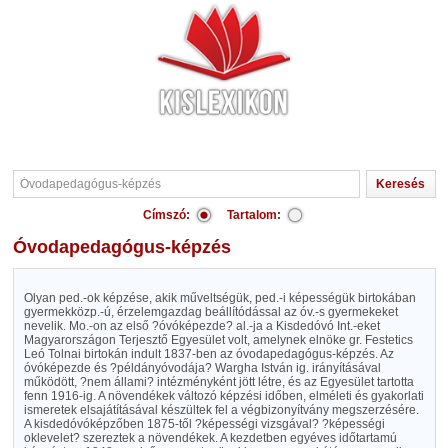
Címszó:
Tartalom:
Óvodapedagógus-képzés
Olyan ped.-ok képzése, akik műveltségük, ped.-i képességük birtokában
gyermekközp.-ú, érzelemgazdag beállítódással az óv.-s gyermekeket
nevelik. Mo.-on az első ?óvóképezde? al.-ja a Kisdedóvó Int.-eket
Magyarországon Terjesztő Egyesület volt, amelynek elnöke gr. Festetics
Leó Tolnai birtokán indult 1837-ben az óvodapedagógus-képzés. Az
óvóképezde és ?példányóvodája? Wargha István ig. irányításával
működött, ?nem állami? intézményként jött létre, és az Egyesület tartotta
fenn 1916-ig. A növendékek változó képzési időben, elméleti és gyakorlati
ismeretek elsajátításával készültek fel a végbizonyítvány megszerzésére.
A kisdedóvóképzőben 1875-től ?képességi vizsgával? ?képességi
oklevelet? szereztek a növendékek. A kezdetben egyéves időtartamú