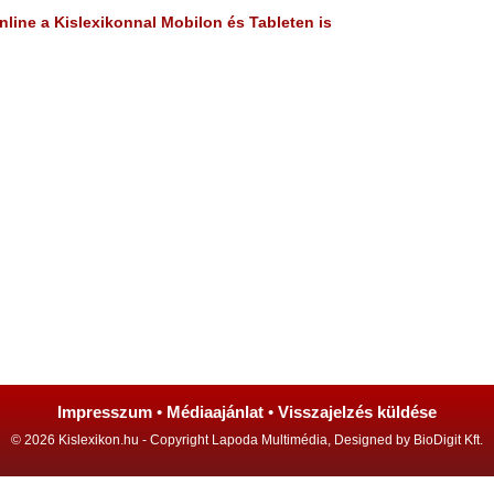
line a Kislexikonnal Mobilon és Tableten is
Impresszum
•
Médiaajánlat
•
Visszajelzés küldése
© 2026 Kislexikon.hu - Copyright Lapoda Multimédia, Designed by BioDigit Kft.