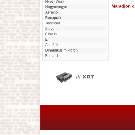
Nyet - Work
Maradjon on
Nagyravágyó
Aeráció
Recepció
Teodicea
Sulyom
Clavus
Er
Antofillit
Dinamikus mikrofon
Boisard