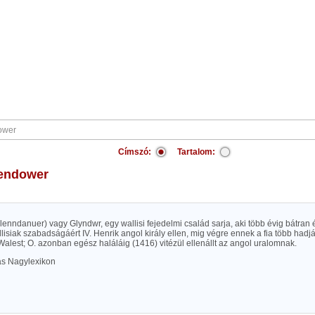
Címszó:
Tartalom:
lendower
glenndanuer) vagy Glyndwr, egy wallisi fejedelmi család sarja, aki több évig bátran
llisiak szabadságáért IV. Henrik angol király ellen, mig végre ennek a fia több had
alest; O. azonban egész haláláig (1416) vitézül ellenállt az angol uralomnak.
las Nagylexikon