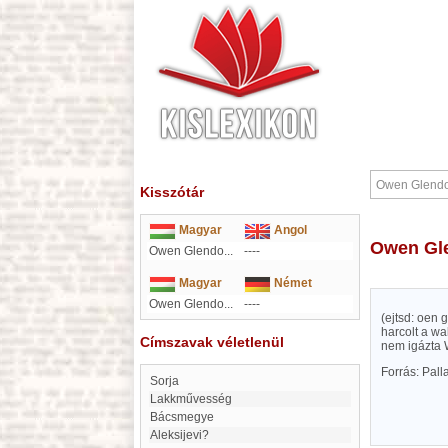
Kisszótár
Magyar
Angol
Owen G
Owen Glendo...
----
Magyar
Német
Owen Glendo...
----
(ejtsd: oen 
harcolt a wa
Címszavak véletlenül
nem igázta W
Forrás: Pal
Sorja
lakkművesség
Bácsmegye
Aleksijevi?