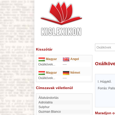
Kisszótár
Magyar
Angol
Oxálköv
Oxálkövek...
----
Magyar
Német
Oxálkövek...
----
l. Húgykő.
Címszavak véletlenül
Forrás: Pal
Állatvándorlás
Astrolatria
Sulphur
Guzman Blanco
Maradjon on