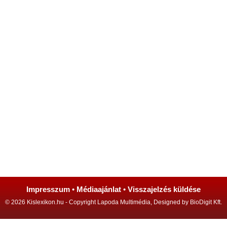
Impresszum
•
Médiaajánlat
•
Visszajelzés küldése
© 2026 Kislexikon.hu - Copyright Lapoda Multimédia, Designed by BioDigit Kft.