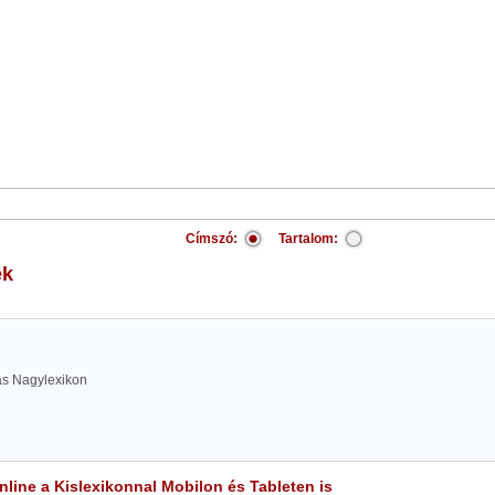
Címszó:
Tartalom:
ek
las Nagylexikon
line a Kislexikonnal Mobilon és Tableten is