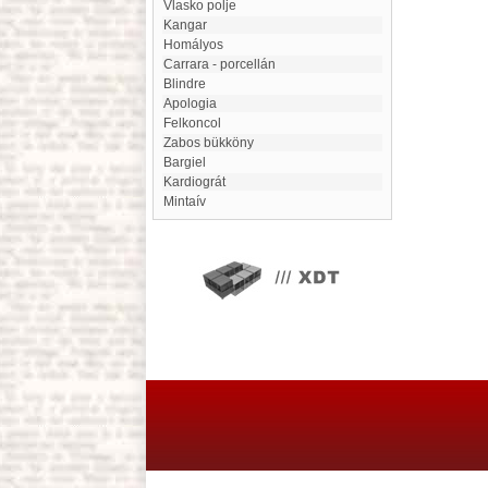
Vlasko polje
Kangar
Homályos
Carrara - porcellán
blindre
Apologia
Felkoncol
Zabos bükköny
Bargiel
kardiográt
Mintaív