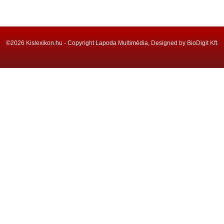
©2026 Kislexikon.hu - Copyright Lapoda Multimédia, Designed by BioDigit Kft.