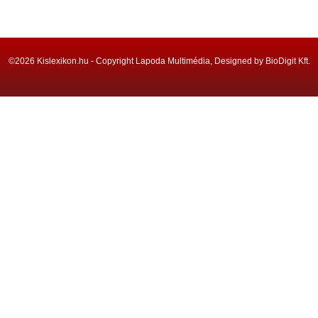
©2026 Kislexikon.hu - Copyright Lapoda Multimédia, Designed by BioDigit Kft.