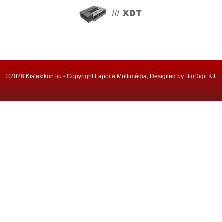
©2026 Kislexikon.hu - Copyright Lapoda Multimédia, Designed by BioDigit Kft.