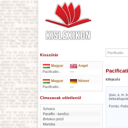
Kisszótár
Magyar
Angol
Pacificat
Pacificatio...
----
kifejezés
Magyar
Német
Pacificatio...
----
(pax, a. m. 
Címszavak véletlenül
békeállapotn
Forrás: Pal
Szivacs
Paraffin - kenőcs
Birtokos jelző
Mariska