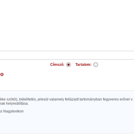
Címszó:
Tartalom:
io
béke szótól), békéltetés, jelesül valamely fellázadt tartományban fegyveres erővel v.
ak helyreállítása.
las Nagylexikon