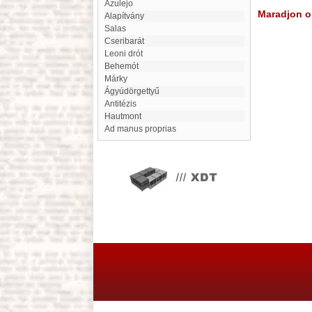
Azulejo
Maradjon on
Alapítvány
Salas
Cseribarát
Leoni drót
behemót
Márky
Ágyúdörgettyű
Antitézis
Hautmont
ad manus proprias