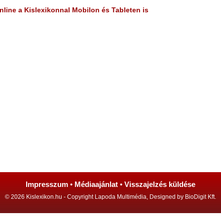
line a Kislexikonnal Mobilon és Tableten is
Impresszum
•
Médiaajánlat
•
Visszajelzés küldése
© 2026 Kislexikon.hu - Copyright Lapoda Multimédia, Designed by BioDigit Kft.