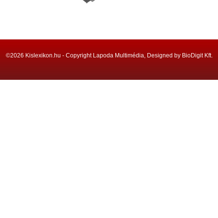
©2026 Kislexikon.hu - Copyright Lapoda Multimédia, Designed by BioDigit Kft.