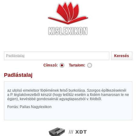
Címszó:
Tartalom:
Padlástalaj
az utolsó emeletsor födémének felső burkolása. Szorgos építkezéseknél
a P. téglakövezetből készül (hogy tetőtűz esetén a födém hamarosan le ne
égjen), kevésbbé gondosaknál agyagtapaszból v. földből.
Forrás: Pallas Nagylexikon