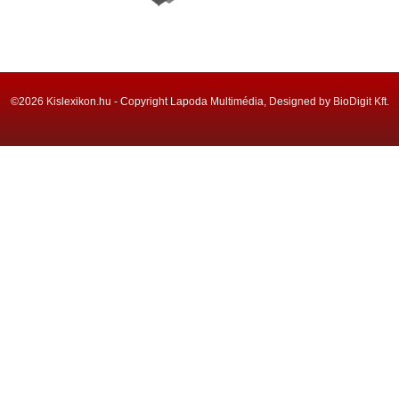
©2026 Kislexikon.hu - Copyright Lapoda Multimédia, Designed by BioDigit Kft.