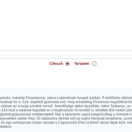
Címszó:
Tartalom:
yelvén; máskép Poseidonia), város Lukániának nyugati partján, 5 mérföldre délnek a
rosának Kr. e. 524. alapított gyarmata volt, mely eredetileg Posidonia hegyfoknál f
t jobban az ország szivébe vonult. Jelentősége akkor kezdődik, mikor Szibarisz, a
 424 közt a lukánok foglalták el s megfosztván őt nevétől is, elvették tőle hellén jel
gtartott gyászünnep emlékeztetett. Már a tarentumi napot megelőzőleg a rómaiak ha
elepesekkel rakták meg. 50 stádiumra délnek volt az argivi Herának temploma, azo
és egy szinháznak romjai vannak a Capacciótól ÉNy-ra fekvő városi falak közt, mi
feltárni.