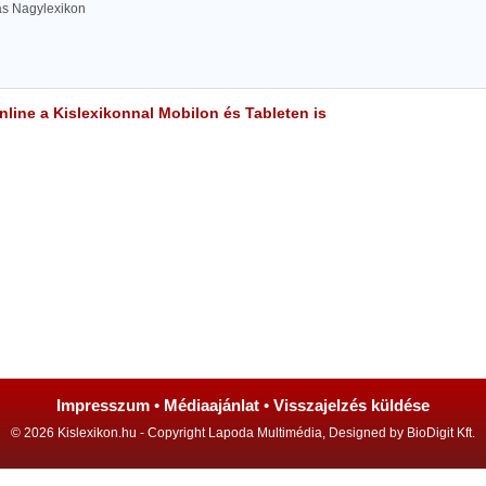
las Nagylexikon
line a Kislexikonnal Mobilon és Tableten is
Impresszum
•
Médiaajánlat
•
Visszajelzés küldése
© 2026 Kislexikon.hu - Copyright Lapoda Multimédia, Designed by BioDigit Kft.