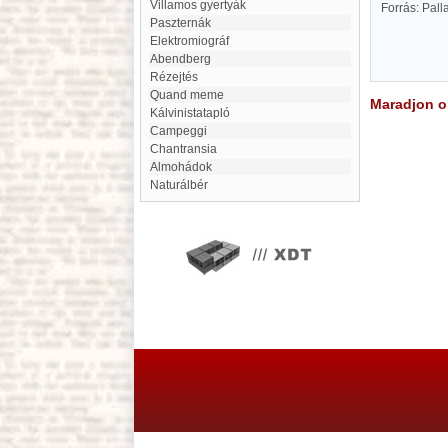
Villamos gyertyák
Forrás: Pal
Paszternák
elektromiográf
Abendberg
Rézejtés
Quand meme
Maradjon on
Kálvinistatapló
Campeggi
Chantransia
Almohádok
naturálbér