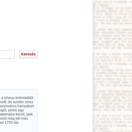
 silarus torkolatától.
eküdt, de azután rossz
z anyaváros hanyatlani
legét, amire egy
talmába került, akik
nkivül még két más
ket 1750 óta