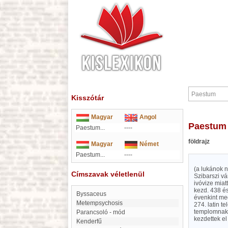
Kisszótár
Magyar
Angol
Paestum
Paestum...
----
földrajz
Magyar
Német
Paestum...
----
(a lukánok n
Címszavak véletlenül
Szibarszi vá
ivóvize miat
kezd. 438 és
Byssaceus
évenkint me
Metempsychosis
274. latin t
templomnak 
Parancsoló - mód
kezdettek el 
Kenderfű