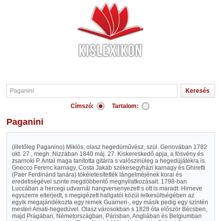
Címszó:
Tartalom:
Paganini
(illetőleg Paganino) Miklós, olasz hegedüművész, szül. Genovában 1782
okt. 27., megh. Nizzában 1840 máj. 27. Kiskereskedő apja, a fösvény és
zsarnoki P. Antal maga tanította gitárra s valószinüleg a hegedüjátékra is.
Gnecco Ferenc karnagy, Costa Jakab székesegyházi karnagy és Ghiretti
(Paer Ferdinánd tanára) tökéletesítették lángelméjének korai és
eredetiségével szinte megdöbbentő megnyilatkozásait. 1798-ban
Luccában a hercegi udvarnál hangversenyezett s ott is maradt. Hirneve
egyszerre elterjedt, s megigézett hallgatói közül lelkesültségében az
egyik megajándékozta egy remek Guarneri-, egy másik pedig egy szintén
mesteri Amati-hegedüvel. Olasz városokban s 1828 óta először Bécsben,
majd Prágában, Németországban, Párisban, Angliában és Belgiumban