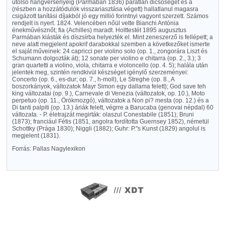
utolsó hangversenyéig (Parmában 1836) páratlan dicsőséget és a
(részben a hozzátódulók visszariasztása végett) hallatlanul magasra
csigázott tanítási díjakból jó egy millió forintnyi vagyont szerzett. Számos
rendjelt is nyert. 1824. Velencében nőül vette Bianchi Antónia
énekművésznőt; fia (Achilles) maradt. Holttestét 1895 augusztus
Parmában kiásták és díszsírba helyezték el. Mint zeneszerző is fellépett; a
neve alatt megjelent apokrif darabokkal szemben a következőket ismerte
el saját műveinek: 24 capricci per violino solo (op. 1., zongorára Liszt és
Schumann dolgozták át); 12 sonate per violino e chitarra (op. 2., 3.); 3
gran quartetti a violino, viola, chitarra e violoncello (op. 4. 5); halála után
jelentek meg, szintén rendkivül készséget igénylő szerzeményei:
Concerto (op. 6., es-dur; op. 7., h-moll), Le Streghe (op. 8., A
boszorkányok, változatok Mayr Simon egy dallama felett); God save teh
king változatai (op. 9.), Carnevale di Venezia (változatok, op. 10.), Moto
perpetuo (op. 11., Örökmozgó), változatok a Non pi? mesta (op. 12.) és a
Di tanti palpiti (op. 13.) áriák felett, végrre a Barucaba (genovai népdal) 60
változata. - P. életrajzát megirták: olaszul Conestabile (1851); Bruni
(1873); franciául Fétis (1851, angolra fordította Guernsey 1852), németül
Schottky (Prága 1830); Niggli (1882); Guhr: P."s Kunst (1829) angolul is
megjelent (1831).
Forrás: Pallas Nagylexikon