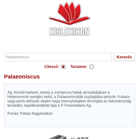
Címszó:
Tartalom:
Palaeoniscus
Ag. Kövült halnem, amely a zománcos halak alcsaládjában a
Heterocercik rendjén belül, a Palaeoniscidák családjába tartozik. A diasz-
vagy perm-időszak végén nagy mennyiségben élt Anglia és Németország
területén; legelterjedtebb faja a P. Freieslebeni Ag.
Forrás: Pallas Nagylexikon