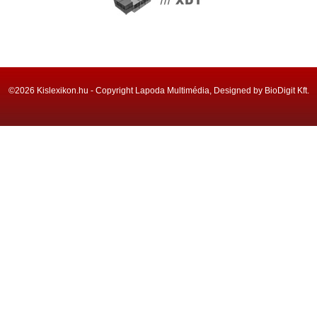
©2026 Kislexikon.hu - Copyright Lapoda Multimédia, Designed by BioDigit Kft.