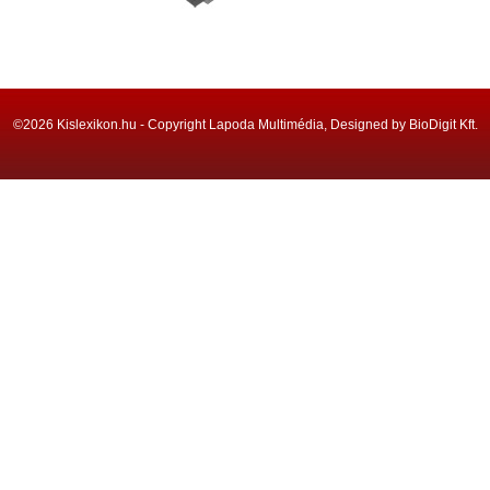
©2026 Kislexikon.hu - Copyright Lapoda Multimédia, Designed by BioDigit Kft.