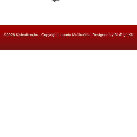
©2026 Kislexikon.hu - Copyright Lapoda Multimédia, Designed by BioDigit Kft.