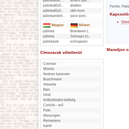
pálinkafélé
...
ardent spir
...
pálinkafőző
...
distiller
Forrás: Pal
pálinkafőző
...
still-room
Kapcsoló
pálinkaméré
...
juice joint
...
Szes
Magyar
Német
pálinka
Brantwein (
...
pálinka
Schnaps (r)
...
pálinkázik
schnapsen
Maradjon on
Címszavak véletlenül
Csersav
Mismis
Nedves kalander
Buschmann
Adsanta
Barr.
Hind
Költözködési költség
Coriolis - erő
Putn.
Wasungen
Remanens
Ivánfi