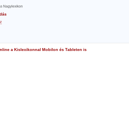
las Nagylexikon
dás
z
line a Kislexikonnal Mobilon és Tableten is