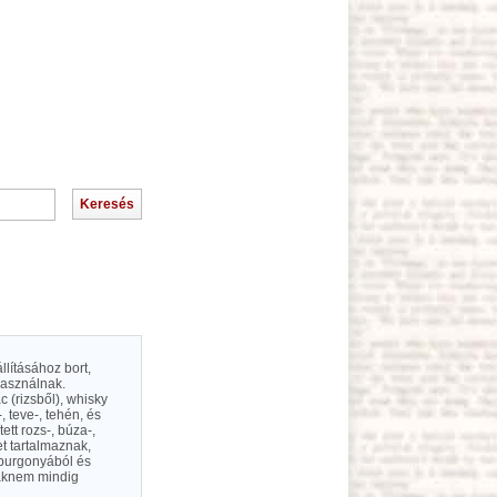
llításához bort,
használnak.
 (rizsből), whisky
, teve-, tehén, és
ett rozs-, búza-,
et tartalmaznak,
 burgonyából és
saknem mindig