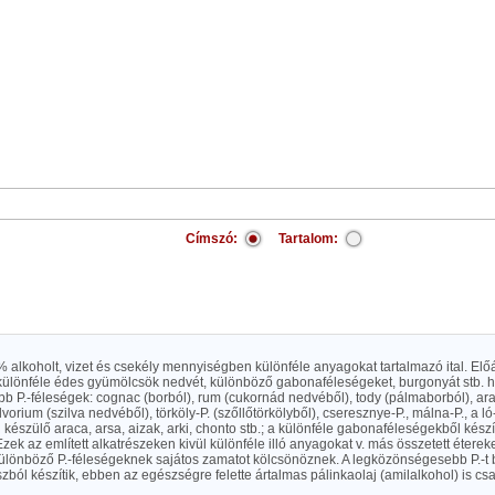
Címszó:
Tartalom:
 alkoholt, vizet és csekély mennyiségben különféle anyagokat tartalmazó ital. Előá
, különféle édes gyümölcsök nedvét, különböző gabonaféleségeket, burgonyát stb. 
 P.-féleségek: cognac (borból), rum (cukornád nedvéből), tody (pálmaborból), arac
lvorium (szilva nedvéből), törköly-P. (szőllőtörkölyből), cseresznye-P., málna-P., a ló-
 készülő araca, arsa, aizak, arki, chonto stb.; a különféle gabonaféleségekből készít
Ezek az említett alkatrészeken kivül különféle illó anyagokat v. más összetett éterek
ülönböző P.-féleségeknek sajátos zamatot kölcsönöznek. A legközönségesebb P.-t
ból készítik, ebben az egészségre felette ártalmas pálinkaolaj (amilalkohol) is c