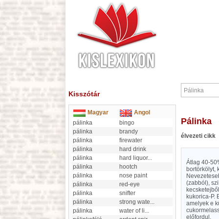
Kisszótár
Magyar
Angol
Pálinka
pálinka
bingo
pálinka
brandy
élvezeti cikk
pálinka
firewater
pálinka
hard drink
pálinka
hard liquor
...
Átlag 40-50%
pálinka
hootch
bortörkölyt
pálinka
nose paint
Nevezetesebb
(zabból), szi
pálinka
red-eye
kecsketejből
pálinka
snifter
kukorica-P. 
pálinka
strong wate
...
amelyek e k
cukormelassz
pálinka
water of li
...
előfordul.