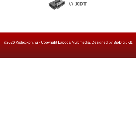
©2026 Kislexikon.hu - Copyright Lapoda Multimédia, Designed by BioDigit Kft.