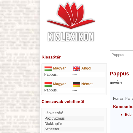
Kisszótár
Magyar
Angol
Pappus
Pappus...
----
növény
Magyar
Német
Pappus...
----
Forrás: Pal
Címszavak véletlenül
Kapcsoló
Lápkaszáló
Bóbi
Pozitivizmus
Diákkaptár
Scheerer