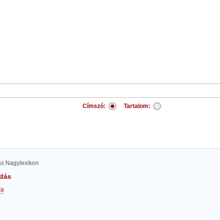
Címszó:
Tartalom:
las Nagylexikon
dás
ta