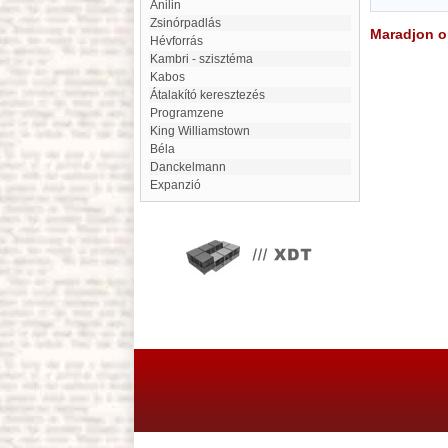
anilin
Zsinórpadlás
Maradjon on
Hévforrás
Kambri - szisztéma
Kabos
Átalakító keresztezés
programzene
King Williamstown
Béla
Danckelmann
Expanzió