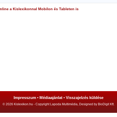
line a Kislexikonnal Mobilon és Tableten is
Impresszum
•
Médiaajánlat
•
Visszajelzés küldése
© 2026 Kislexikon.hu - Copyright Lapoda Multimédia, Designed by BioDigit Kft.