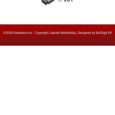
©2026 Kislexikon.hu - Copyright Lapoda Multimédia, Designed by BioDigit Kft.