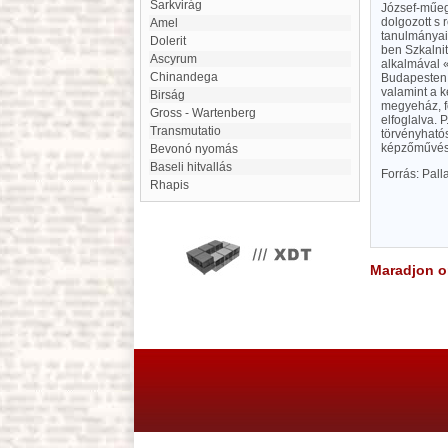
Sarkvirág
József-műegy
dolgozott s 
Amel
tanulmányai
Dolerit
ben Szkalnit
Ascyrum
alkalmával 
Chinandega
Budapesten, 
valamint a k
Birság
megyeház, f
Gross - Wartenberg
elfoglalva. 
Transmutatio
törvényhatós
képzőművész
Bevonó nyomás
Baseli hitvallás
Forrás: Pal
Rhapis
Maradjon on