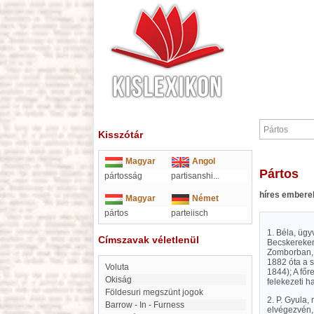
Kisszótár
Magyar
Angol
Pártos
pártosság
partisanshi
...
híres embere
Magyar
Német
pártos
parteiisch
1. Béla, ügy
Címszavak véletlenül
Becskereken
Zomborban, 18
1882 óta a s
Voluta
1844); A főr
Okiság
felekezeti h
Földesuri megszünt jogok
2. P. Gyula
Barrow - In - Furness
elvégezvén,