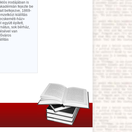
klós irodájában is
 akadémián fejezte be
it befejezve, 1869-
mzetközi kiállítás
Kecskeméti-ház»
együtt épített,
rnátus, sok bérház,
zésével van
sfőváros
llítás