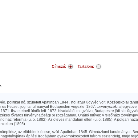
Címszó:
Tartalom:
k
véd, politikai iró, született Apatinban 1844., hol atyja ügyvéd volt. Középiskolai ta
 és Pécset, jogi tanulmányait Budapesten végezte. 1867. törvényszéki aljegyzővé 
71. tiszteletbeli ülnök lett. 1872. hivatalától megválva, Budapestre jött s itt ügyvédi
zékes főváros törvényhatósági bi zottságának. Önálló művei: A felsőházi törvényja
endiház reformja (u. o. 1882); Az ötéves mandátum ellen (u. o. 1885); A polgári háza
arc ellen (1895).
, műépítész, az előbbinek öccse, szül. Apatinban 1845. Gimnáziumi tanulmányait B
 nagybátyjának építési irodájában gyakornokoskodott három esztendeig, majd feljö