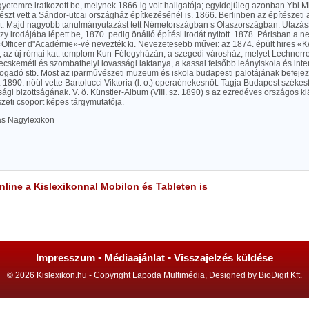
etemre iratkozott be, melynek 1866-ig volt hallgatója; egyidejüleg azonban Ybl Mi
részt vett a Sándor-utcai országház építkezésénél is. 1866. Berlinben az építészeti
t. Majd nagyobb tanulmányutazást tett Németországban s Olaszországban. Utazása
zy irodájába lépett be, 1870. pedig önálló építési irodát nyitott. 1878. Párisban a ne
«Officer d"Académie»-vé nevezték ki. Nevezetesebb művei: az 1874. épült hires «
az új római kat. templom Kun-Félegyházán, a szegedi városház, melyet Lechnerrel 
ecskeméti és szombathelyi lovassági laktanya, a kassai felsőbb leányiskola és inte
ogadó stb. Most az iparművészeti muzeum és iskola budapesti palotájának befeje
P. 1890. nőül vette Bartolucci Viktoria (l. o.) operaénekesnőt. Tagja Budapest széke
ági bizottságának. V. ö. Künstler-Album (VIII. sz. 1890) s az ezredéves országos kiá
eti csoport képes tárgymutatója.
las Nagylexikon
line a Kislexikonnal Mobilon és Tableten is
Impresszum
•
Médiaajánlat
•
Visszajelzés küldése
© 2026 Kislexikon.hu - Copyright Lapoda Multimédia, Designed by BioDigit Kft.