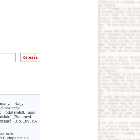
nulmányait Nagy-
választották
 irodát nyitott. Tagja
vaslatról (Budapest
sságról (u. o. 1893); A
ecskereken
tt Budapestre s a