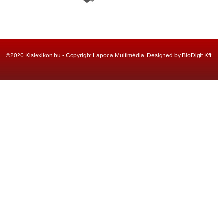
©2026 Kislexikon.hu - Copyright Lapoda Multimédia, Designed by BioDigit Kft.