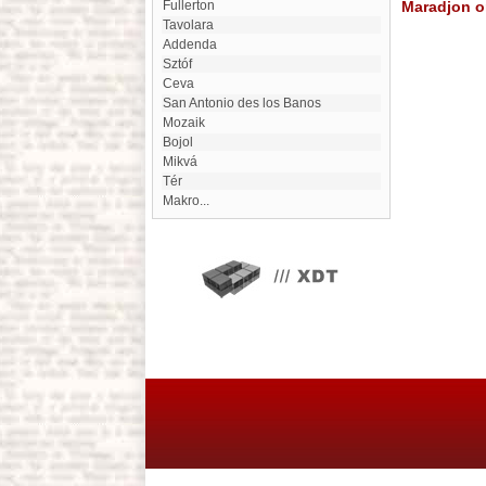
Fullerton
Maradjon on
Tavolara
addenda
Sztóf
Ceva
San Antonio des los Banos
Mozaik
Bojol
Mikvá
tér
Makro...