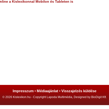
line a Kislexikonnal Mobilon és Tableten is
Impresszum
•
Médiaajánlat
•
Visszajelzés küldése
© 2026 Kislexikon.hu - Copyright Lapoda Multimédia, Designed by BioDigit Kft.