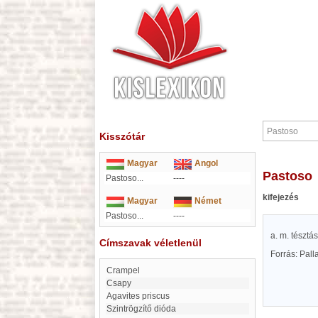
Kisszótár
Magyar
Angol
Pastoso
Pastoso...
----
kifejezés
Magyar
Német
Pastoso...
----
a. m. tésztá
Címszavak véletlenül
Forrás: Pal
Crampel
Csapy
Agavites priscus
szintrögzítő dióda