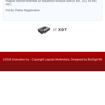
magyar nemzet története az Árpádházi királyok alatt (II. köt., 312. és 681.
old.).
Forrás: Pallas Nagylexikon
©2026 Kislexikon.hu - Copyright Lapoda Multimédia, Designed by BioDigit Kft.