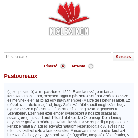
Címszó:
Tartalom:
Pastoureaux
(ejtsd: paszturó) a. m. pásztorok. 1261. Franciaországban támadt
keresztes mozgalom, melynek tagjai a pásztorok sorából verődtek össze
és melynek élén állítólag egy magyar ember (Maître de Hongrie) állott. Ez
utóbbi azt hirdette magáról, hogy Szűz Máriától kapott megbizást, hogy
gyüjtse össze a pásztorokat és szabadítsa meg azok segélyével a
Szentföldet. Ezer meg ezer ember gyülekezett a hosszu szakállas,
sovány, öreg mester körül, Pikardiától kezdve Orléansig. De a tömeg
egyszerre garázda módra pusztítani kezdett, a vezér pedig a papok ellen
kelt ki; e miatt a világi és egyházi hatalom kezet fogott a gyülevész had
ellen és széllyel űzte a kereszteseket. A magyar mestert pedig, kiről azt
hiresztelték, hogy az egyiptomi szultán ügynöke, megölték. V. ö. Pauler, A