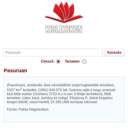
Címszó:
Tartalom:
Pasuruan
(Pasolroan), residentie Jáva németalföldi sziget legkeletibb részében,
2
5307 km
területtel, (1891) 949 070 lak. Számos rajta a hegy, amelyek
közt több vulkán (Szemeru 3703 m.) is van. A földje termékeny; főbb
termékei: cukor, kávé, dohány és indigó. Fővárosa P., élénk forgalmu
tengeri kikötő, vasút mellett, 24 366 (486 európai) lakossal.
Forrás: Pallas Nagylexikon