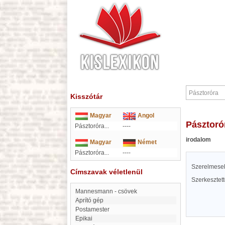
Kisszótár
Magyar
Angol
Pásztoró
Pásztoróra...
----
irodalom
Magyar
Német
Pásztoróra...
----
Szerelmesek 
Címszavak véletlenül
Szerkesztet
Mannesmann - csövek
Aprító gép
Postamester
epikai