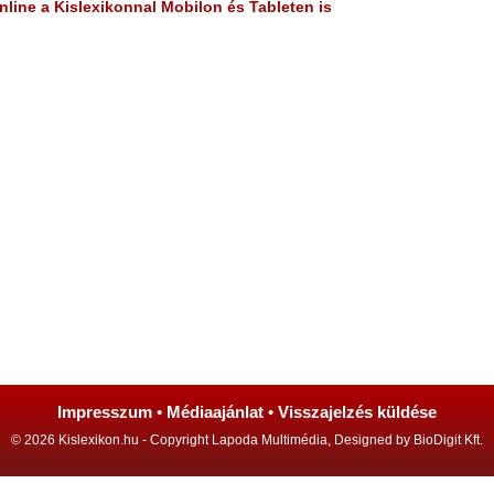
line a Kislexikonnal Mobilon és Tableten is
Impresszum
•
Médiaajánlat
•
Visszajelzés küldése
© 2026 Kislexikon.hu - Copyright Lapoda Multimédia, Designed by BioDigit Kft.