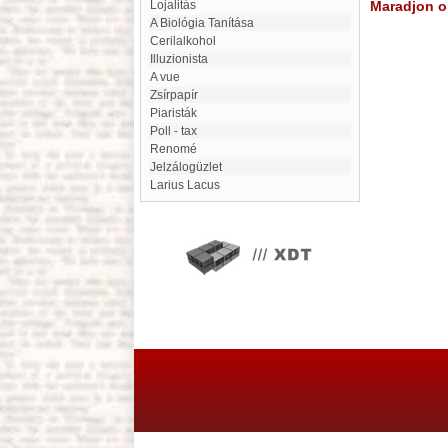
lojalitás
Maradjon on
A Biológia Tanítása
Cerilalkohol
illuzionista
A vue
Zsírpapír
Piaristák
Poll - tax
Renomé
Jelzálogüzlet
Larius Lacus