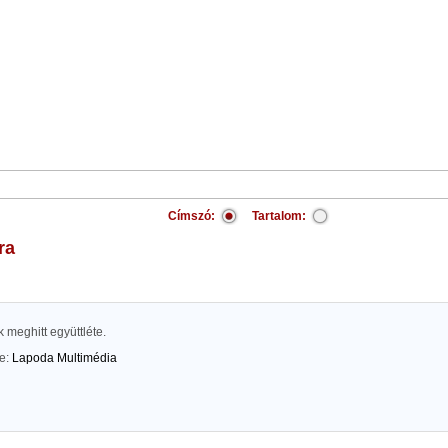
Címszó:
Tartalom:
ra
meghitt együttléte.
te:
Lapoda Multimédia