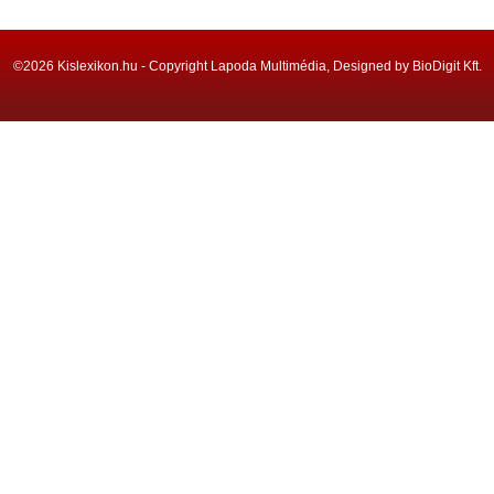
©2026 Kislexikon.hu - Copyright Lapoda Multimédia, Designed by BioDigit Kft.