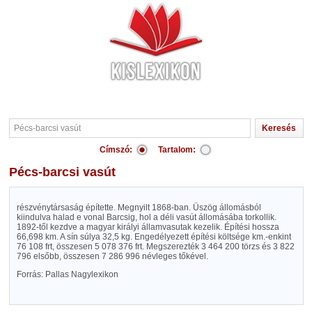
Címszó:
Tartalom:
Pécs-barcsi vasút
részvénytársaság építette. Megnyilt 1868-ban. Üszög állomásból
kiindulva halad e vonal Barcsig, hol a déli vasút állomásába torkollik.
1892-től kezdve a magyar királyi államvasutak kezelik. Építési hossza
66,698 km. A sín súlya 32,5 kg. Engedélyezett építési költsége km.-enkint
76 108 frt, összesen 5 078 376 frt. Megszerezték 3 464 200 törzs és 3 822
796 elsőbb, összesen 7 286 996 névleges tőkével.
Forrás: Pallas Nagylexikon