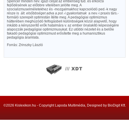
Spencer minden nev. igazi célját az emberiség tud. és erkölcsi
fejlődésének az előbbre vitelében jelölte meg. A
szocializmuselméletekhez és -mozgalmakhoz kapcsolódó ped.-k nagy
része is
ált. elsőbbséget adva a pol.-i gyakorlatnak
a nev.-i praxis társ.-
formáló szerepét optimistán ítélte meg. A pedagógiai optimizmus
hátterében meghúzódó felfogásbeli különbségek közül alapvető, hogy
inkább a kényszerítő erők hatalmára v. az ember önalakító képességére
alapozzák pedagógiai optimizmusukat. Ez utóbbi nézetet és a belőle
fakadó pedagógiai optimizmust erősítette meg a humanisztikus
pedagógia áramlata.
Forrás: Zrinszky László
©2026 Kislexikon.hu - Copyright Lapoda Multimédia, Designed by BioDigit Kft.