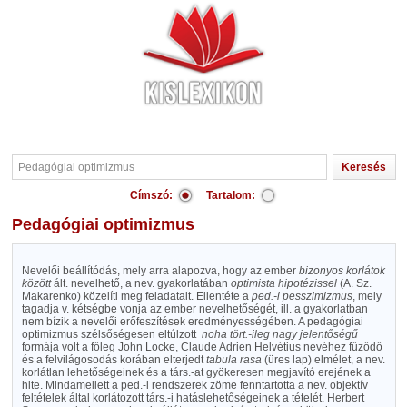
Címszó:
Tartalom:
Pedagógiai optimizmus
Nevelői beállítódás, mely arra alapozva, hogy az ember
bizonyos korlátok
között
ált. nevelhető, a nev. gyakorlatában
optimista hipotézissel
(A. Sz.
Makarenko) közelíti meg feladatait. Ellentéte a
ped.-i pesszimizmus
, mely
tagadja v. kétségbe vonja az ember nevelhetőségét, ill. a gyakorlatban
nem bízik a nevelői erőfeszítések eredményességében. A pedagógiai
optimizmus szélsőségesen eltúlzott
noha tört.-ileg nagy jelentőségű
formája volt a főleg John Locke, Claude Adrien Helvétius nevéhez fűződő
és a felvilágosodás korában elterjedt
tabula rasa
(üres lap) elmélet, a nev.
korlátlan lehetőségeinek és a társ.-at gyökeresen megjavító erejének a
hite. Mindamellett a ped.-i rendszerek zöme fenntartotta a nev. objektív
feltételek által korlátozott társ.-i hatáslehetőségeinek a tételét. Herbert