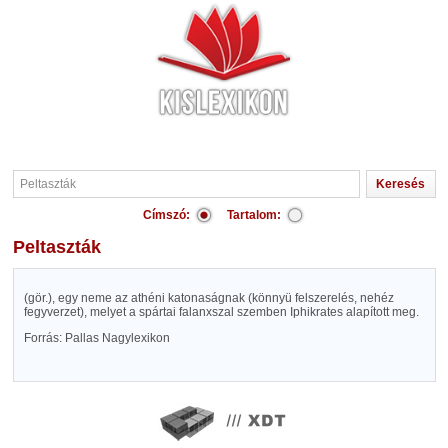
Címszó:
Tartalom:
Peltaszták
(gör.), egy neme az athéni katonaságnak (könnyü felszerelés, nehéz
fegyverzet), melyet a spártai falanxszal szemben Iphikrates alapított meg.
Forrás: Pallas Nagylexikon