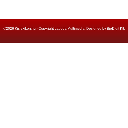
©2026 Kislexikon.hu - Copyright Lapoda Multimédia, Designed by BioDigit Kft.