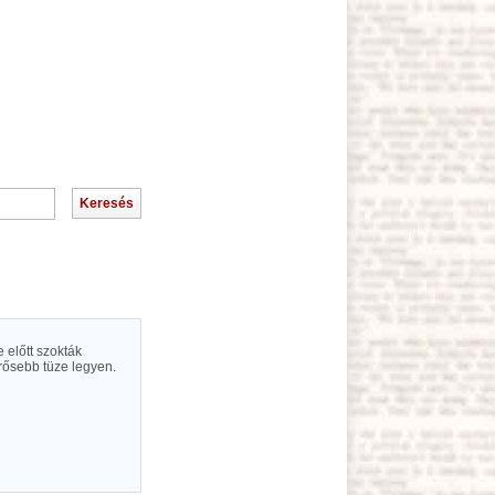
 előtt szokták
rősebb tüze legyen.