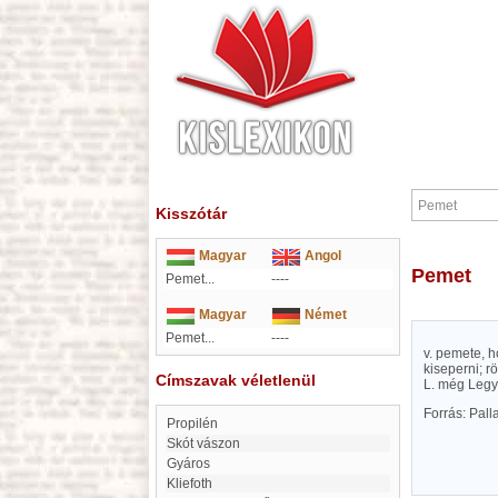
Kisszótár
Magyar
Angol
Pemet
Pemet...
----
Magyar
Német
Pemet...
----
v. pemete, h
kiseperni; r
Címszavak véletlenül
L. még Legy
Forrás: Pal
Propilén
Skót vászon
Gyáros
Kliefoth