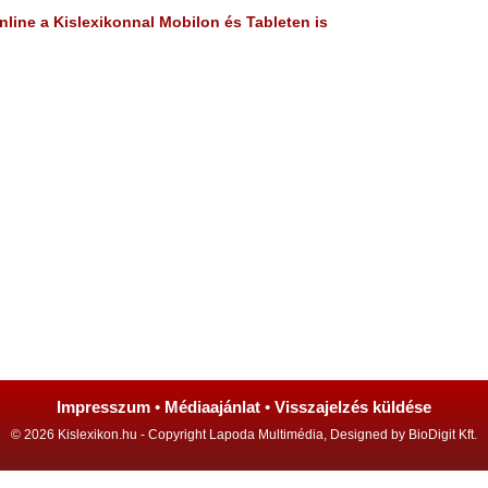
line a Kislexikonnal Mobilon és Tableten is
Impresszum
•
Médiaajánlat
•
Visszajelzés küldése
© 2026 Kislexikon.hu - Copyright Lapoda Multimédia, Designed by BioDigit Kft.