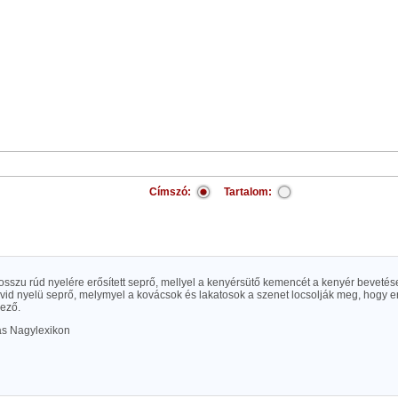
Címszó:
Tartalom:
osszu rúd nyelére erősített seprő, mellyel a kenyérsütő kemencét a kenyér bevetése
övid nyelü seprő, melymyel a kovácsok és lakatosok a szenet locsolják meg, hogy e
ező.
las Nagylexikon