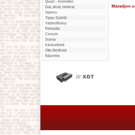
Quarc - homokkő
Maradjon on
Dat, dicat, dedicat
apercu
Tippu Szahib
Vádindítvány
filmsztár
cerezin
Scena
Kárásztelek
Otto Berthold
Bájombe