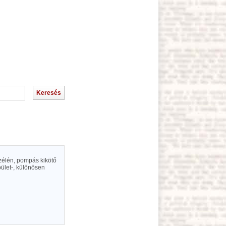
zélén, pompás kikötő
épület-, különösen