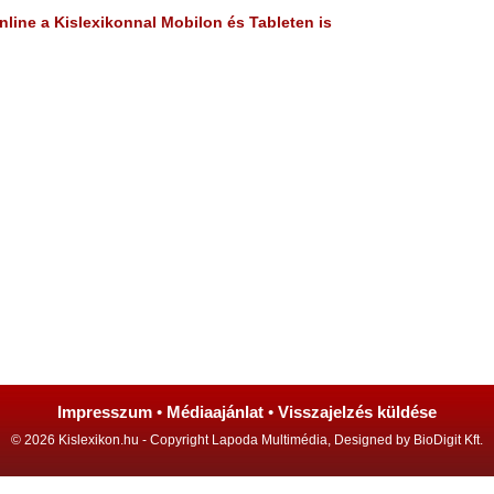
line a Kislexikonnal Mobilon és Tableten is
Impresszum
•
Médiaajánlat
•
Visszajelzés küldése
© 2026 Kislexikon.hu - Copyright Lapoda Multimédia, Designed by BioDigit Kft.