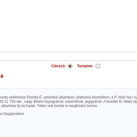
Címszó:
Tartalom:
la
unty székhelye Florida É.-amerikai államban, Alabama közelében, a P.-öböl Ny-i s
90) 11 750 lak., nagy állami hajógyárral, vasöntővel, jéggyárral. A kiveitel fő cikkei 
 alkalmas fa és halak. Télen sok turista is megfordul benne.
las Nagylexikon