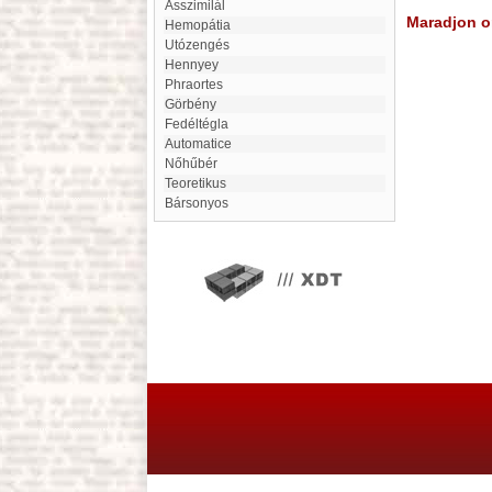
asszimilál
Maradjon on
hemopátia
utózengés
Hennyey
Phraortes
Görbény
Fedéltégla
automatice
Nőhűbér
Teoretikus
Bársonyos