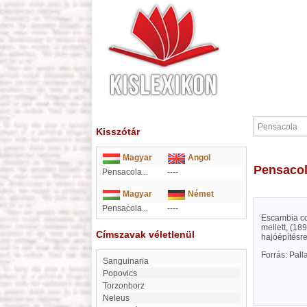
Kisszótár
Magyar
Angol
Pensaco
Pensacola...
----
Magyar
Német
Pensacola...
----
Escambia co
mellett, (18
Címszavak véletlenül
hajóépítésre
Forrás: Pal
Sanguinaria
Popovics
Torzonborz
Neleus