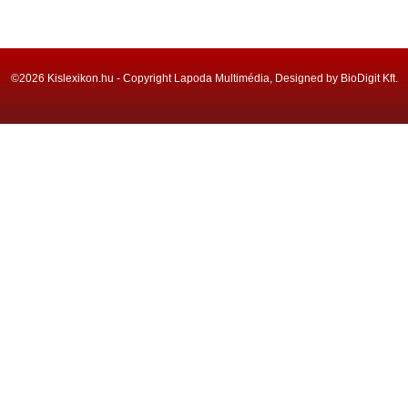
©2026 Kislexikon.hu - Copyright Lapoda Multimédia, Designed by BioDigit Kft.