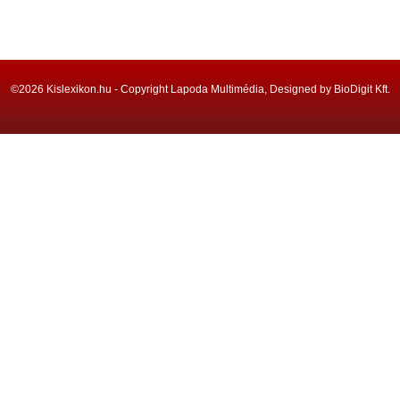
©2026 Kislexikon.hu - Copyright Lapoda Multimédia, Designed by BioDigit Kft.