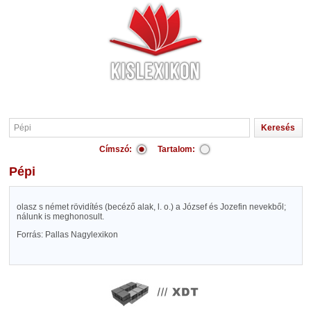
Címszó:
Tartalom:
Pépi
olasz s német rövidítés (becéző alak, l. o.) a József és Jozefin nevekből;
nálunk is meghonosult.
Forrás: Pallas Nagylexikon