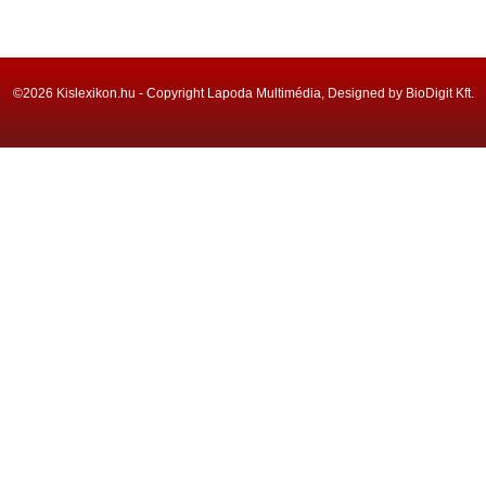
©2026 Kislexikon.hu - Copyright Lapoda Multimédia, Designed by BioDigit Kft.