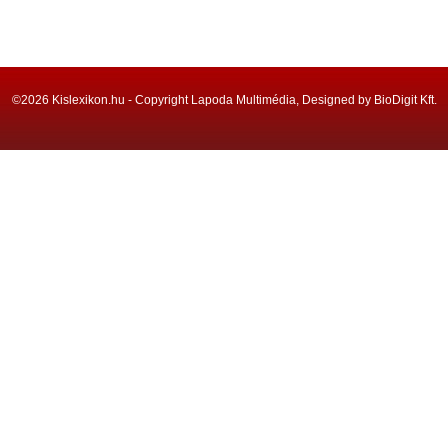
©2026 Kislexikon.hu - Copyright Lapoda Multimédia, Designed by BioDigit Kft.