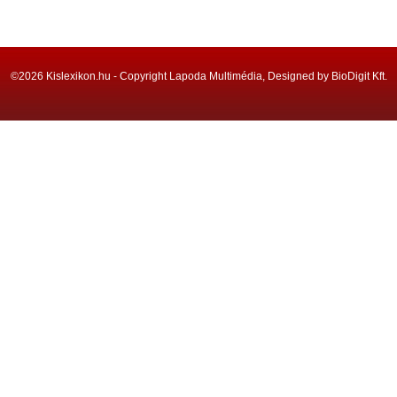
©2026 Kislexikon.hu - Copyright Lapoda Multimédia, Designed by BioDigit Kft.