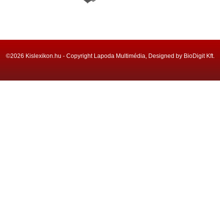
©2026 Kislexikon.hu - Copyright Lapoda Multimédia, Designed by BioDigit Kft.