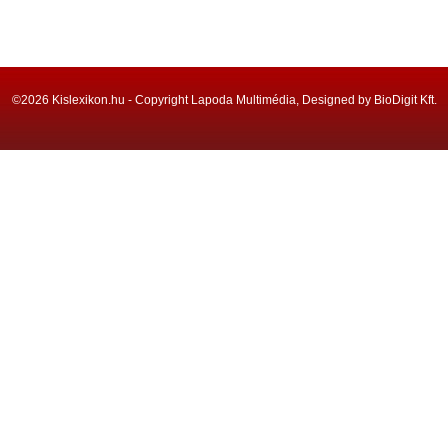
©2026 Kislexikon.hu - Copyright Lapoda Multimédia, Designed by BioDigit Kft.