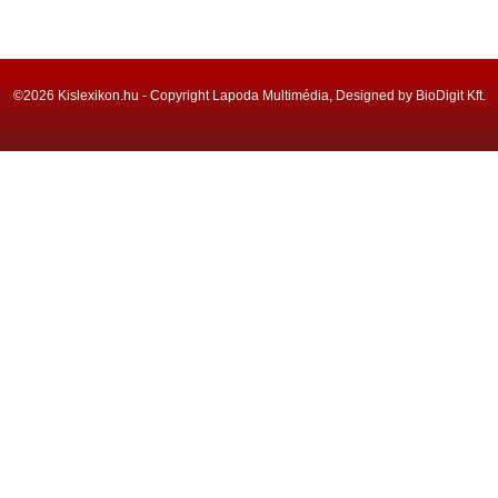
©2026 Kislexikon.hu - Copyright Lapoda Multimédia, Designed by BioDigit Kft.